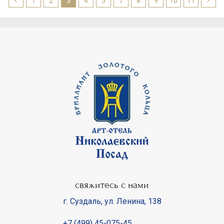
1
2
3
4
5
7
8
9
10
11
свяжитесь с нами
г. Суздаль
,
ул. Ленина, 138
+7 (499) 45-075-45