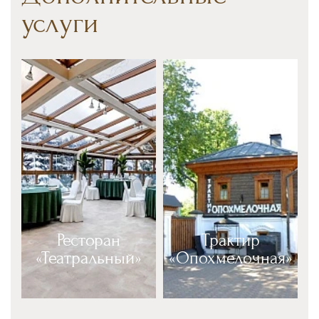
услуги
Ресторан
Трактир
«Театральный»
«Опохмелочная»