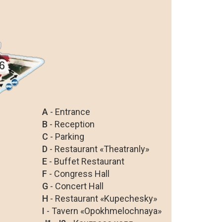
A
- Entrance
B
- Reception
C
- Parking
D
- Restaurant «Theatranly»
E
- Buffet Restaurant
F
- Congress Hall
G
- Concert Hall
H
- Restaurant «Kupechesky»
I
- Tavern «Opokhmelochnaya»