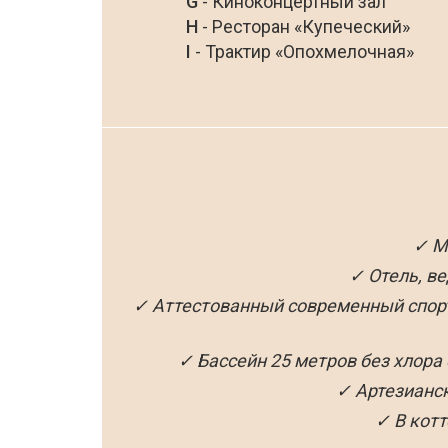
G
- Киноконцертный зал
H
- Ресторан «Купеческий»
I
- Трактир «Опохмелочная»
✓ М
✓ Отель, в
✓ Аттестованный современный спортк
✓ Бассейн 25 метров без хлор
✓ Артезианск
✓ В котт