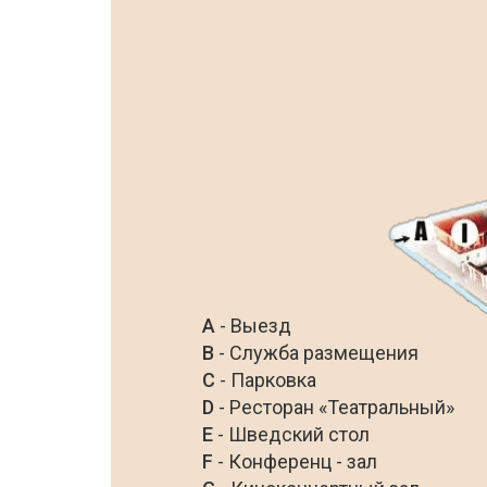
A
- Выезд
B
- Служба размещения
C
- Парковка
D
- Ресторан «Театральный»
E
- Шведский стол
F
- Конференц - зал