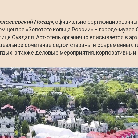
иколаевский Посад»
, официально сертифицированный
ом центре «Золотого кольца России» – городе-музее
ице Суздаля, Арт-отель органично вписывается в ар
деальное сочетание седой старины и современных те
дых, а также деловые мероприятия, корпоративный 