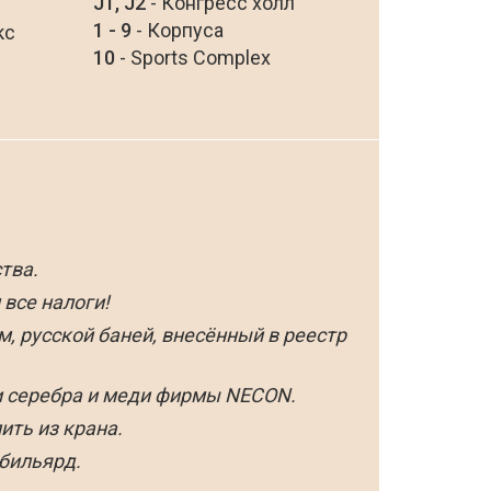
J1, J2
- Конгресс холл
1 - 9
- Корпуса
кс
10
- Sports Complex
тва.
все налоги!
, русской баней, внесённый в реестр
и серебра и меди фирмы NECON.
ить из крана.
 бильярд.