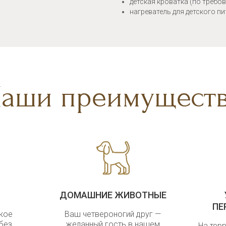
детская кроватка (по требо
нагреватель для детского п
аши преимущест
ДОМАШНИЕ ЖИВОТНЫЕ
ПЕ
кое
Ваш четвероногий друг —
без
желанный гость в нашем
На тер