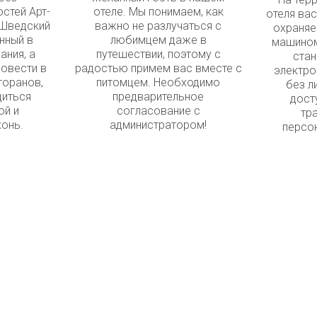
остей Арт-
отеле. Мы понимаем, как
отеля ва
«Шведский
важно не разлучаться с
охраняе
нный в
любимцем даже в
машином
ания, а
путешествии, поэтому с
стан
овести в
радостью примем вас вместе с
электро
торанов,
питомцем. Необходимо
без л
диться
предварительное
дост
ой и
согласование с
тр
онь.
администратором!
персо