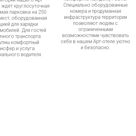
Специально оборудованные
с ждет круглосуточная
номера и продуманная
мая парковка на 250
инфраструктура территории
ест, оборудованная
позволяют людям с
цией для зарядки
ограниченными
мобилей. Для гостей
возможностями чувствовать
ичного транспорта
себя в нашем Арт-отеле уютно
упны комфортный
и безопасно.
ансфер и услуга
нального водителя.