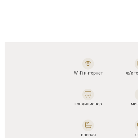
Wi-Fi интернет
ж/к т
кондиционер
ми
ванная
с