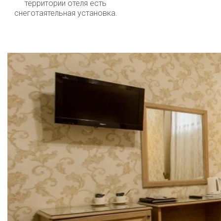
территории отеля есть
снеготаятельная установка.