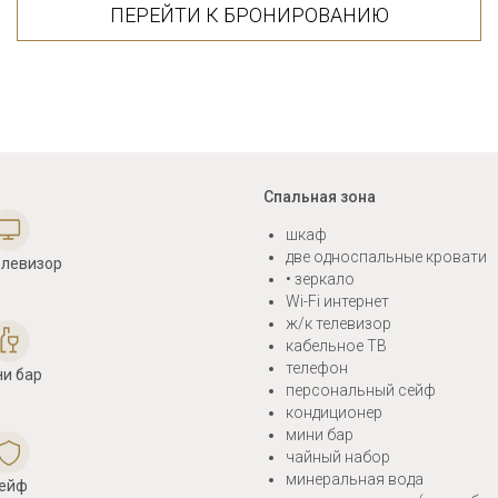
ПЕРЕЙТИ К БРОНИРОВАНИЮ
Спальная зона
шкаф
две односпальные кровати
елевизор
• зеркало
Wi-Fi интернет
ж/к телевизор
кабельное ТВ
телефон
ни бар
персональный сейф
кондиционер
мини бар
чайный набор
минеральная вода
ейф