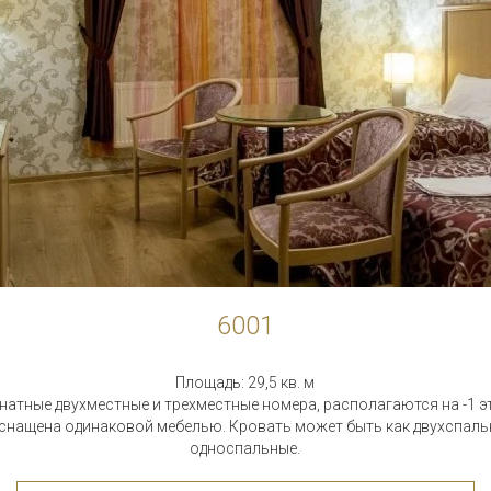
6001
Площадь: 29,5 кв. м
атные двухместные и трехместные номера, располагаются на -1 э
снащена одинаковой мебелью. Кровать может быть как двухспальн
односпальные.