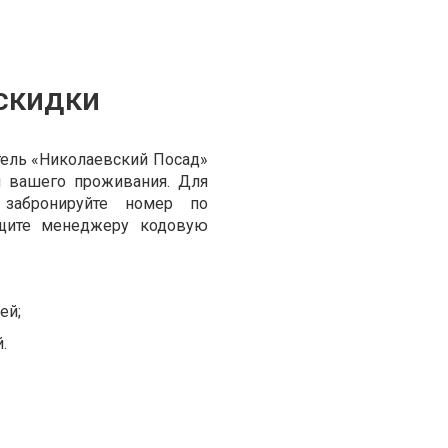
скидки
тель «Николаевский Посад»
я вашего проживания. Для
 забронируйте номер по
бщите менеджеру кодовую
ей;
.