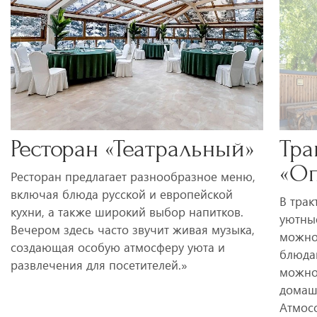
Ресторан «Театральный»
Тра
«Оп
Ресторан предлагает разнообразное меню,
включая блюда русской и европейской
В трак
кухни, а также широкий выбор напитков.
уютные
Вечером здесь часто звучит живая музыка,
можно
создающая особую атмосферу уюта и
блюдам
развлечения для посетителей.»
можно
домашн
Атмос