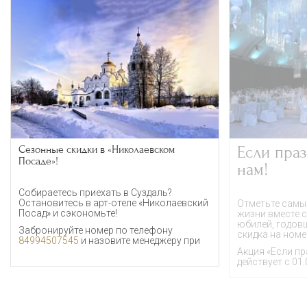
Сезонные скидки в «Николаевском
Если праз
Посаде»!
нам!
Собираетесь приехать в Суздаль?
бронировании код
Остановитесь в арт-отеле «Николаевский
Суздаль".
Отметьте самы
Посад» и сэкономьте!
жизни вместе с
юбилей, годовщ
Забронируйте номер по телефону
скидка на номе
84994507545
и назовите менеджеру при
Акция «Если пр
действует с 01.