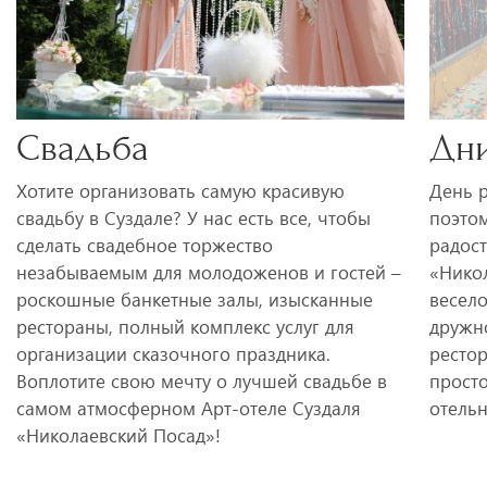
Свадьба
Дн
Хотите организовать самую красивую
День р
свадьбу в Суздале? У нас есть все, чтобы
поэто
сделать свадебное торжество
радост
незабываемым для молодоженов и гостей –
«Никол
роскошные банкетные залы, изысканные
весело
рестораны, полный комплекс услуг для
дружн
организации сказочного праздника.
ресто
Воплотите свою мечту о лучшей свадьбе в
прост
самом атмосферном Арт-отеле Суздаля
отель
«Николаевский Посад»!