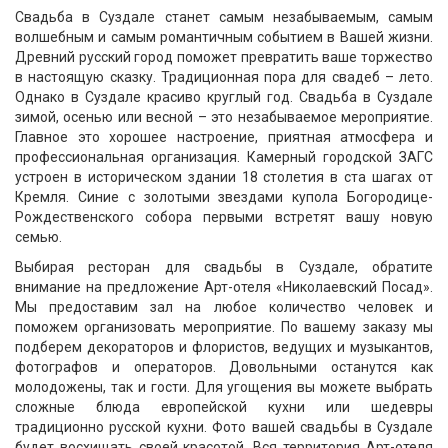
Свадьба в Суздале станет самым незабываемым, самым
волшебным и самым романтичным событием в Вашей жизни.
Древний русский город поможет превратить ваше торжество
в настоящую сказку. Традиционная пора для свадеб – лето.
Однако в Суздале красиво круглый год. Свадьба в Суздале
зимой, осенью или весной – это незабываемое мероприятие.
Главное это хорошее настроение, приятная атмосфера и
профессиональная организация. Камерный городской ЗАГС
устроен в историческом здании 18 столетия в ста шагах от
Кремля. Синие с золотыми звездами купола Богородице-
Рождественского собора первыми встретят вашу новую
семью.
Выбирая ресторан для свадьбы в Суздале, обратите
внимание на предложение Арт-отеля «Николаевский Посад».
Мы предоставим зал на любое количество человек и
поможем организовать мероприятие. По вашему заказу мы
подберем декораторов и флористов, ведущих и музыкантов,
фотографов и операторов. Довольными останутся как
молодожены, так и гости. Для угощения вы можете выбрать
сложные блюда европейской кухни или шедевры
традиционно русской кухни. Фото вашей свадьбы в Суздале
будет восхищать своей красотой. Вся территория Арт-отеля