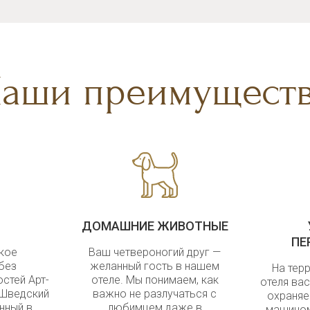
аши преимущест
ДОМАШНИЕ ЖИВОТНЫЕ
ПЕ
кое
Ваш четвероногий друг —
без
желанный гость в нашем
На тер
остей Арт-
отеле. Мы понимаем, как
отеля ва
«Шведский
важно не разлучаться с
охраняе
нный в
любимцем даже в
машином