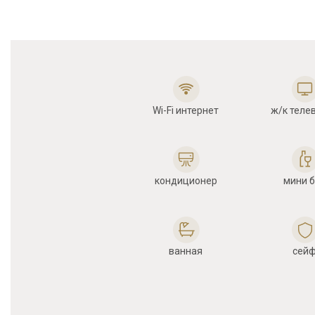
Wi-Fi интернет
ж/к теле
кондиционер
мини 
ванная
сей