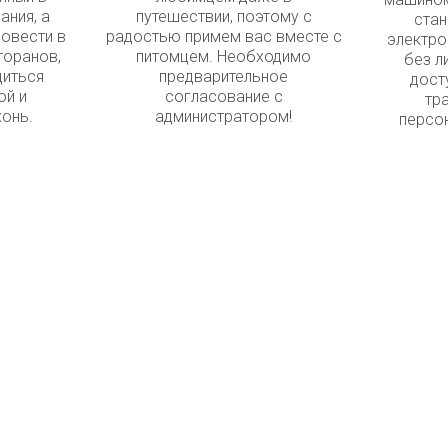
ания, а
путешествии, поэтому с
стан
овести в
радостью примем вас вместе с
электро
торанов,
питомцем. Необходимо
без л
диться
предварительное
дост
ой и
согласование с
тр
онь.
администратором!
персо