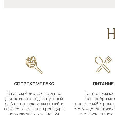
Н
СПОРТКОМПЛЕКС
ПИТАНИЕ
В нашем Арт-отеле есть все
Гастрономичес
для активного отдыха: уютный
разнообразие 
СПА-центр, куда можно прийти
ограничений! Утром г
на массаж, сделать процедуры
отеля ждет завтрак 
по уходу за лицом и телом;
стол», уже включе