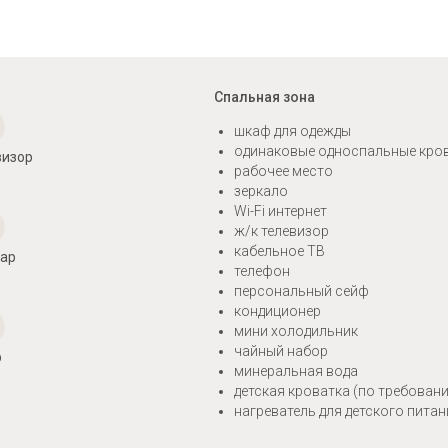
Спальная зона
шкаф для одежды
одинаковые односпальные кро
визор
рабочее место
зеркало
Wi-Fi интернет
ж/к телевизор
кабельное ТВ
бар
телефон
персональный сейф
кондиционер
мини холодильник
чайный набор
ф
минеральная вода
детская кроватка (по требован
нагреватель для детского питан