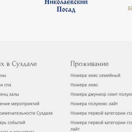
х в Суздале
Проживание
аны
Номера люкс семейный
и спа
Номера люкс
енц залы
Номера джуниор сюит полул
ение мероприятий
Номера полулюкс лайт
римечательности Суздаля
Номера первой категории ст
арь событий
Номера первой категории ст
лайт
мам и агенствам