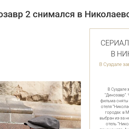
озавр 2 снимался в Николаев
СЕРИАЛ
В Н
В Суздале з
В Суздале
"Динозавр".
фильма сняты 
отеля "Никола
городах: в 
выбран из-за н
отель "Нико