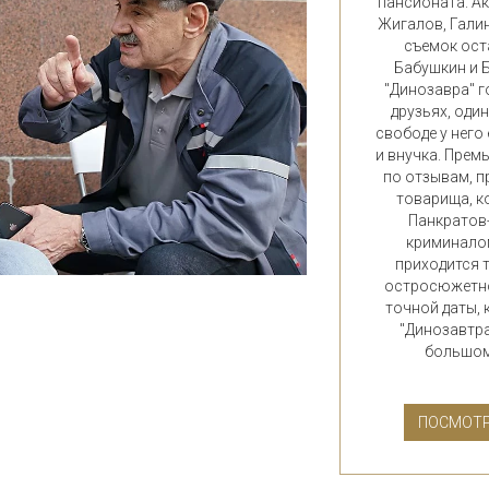
пансионата. Ак
Жигалов, Гали
съемок ост
Бабушкин и Б
"Динозавра" г
друзьях, оди
свободе у него
и внучка. Прем
по отзывам, п
товарища, к
Панкратов
криминалом
приходится 
остросюжетно
точной даты,
"Динозавтра
большом 
ПОСМОТР