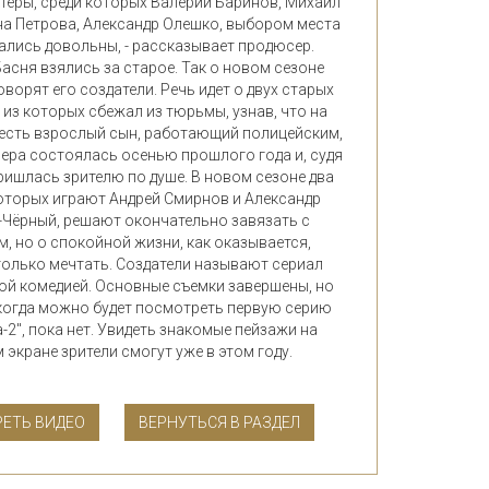
теры, среди которых Валерий Баринов, Михаил
на Петрова, Александр Олешко, выбором места
ались довольны, - рассказывает продюсер.
асня взялись за старое. Так о новом сезоне
оворят его создатели. Речь идет о двух старых
н из которых сбежал из тюрьмы, узнав, что на
 есть взрослый сын, работающий полицейским,
ьера состоялась осенью прошлого года и, судя
ришлась зрителю по душе. В новом сезоне два
оторых играют Андрей Смирнов и Александр
-Чёрный, решают окончательно завязать с
, но о спокойной жизни, как оказывается,
только мечтать. Создатели называют сериал
й комедией. Основные съемки завершены, но
 когда можно будет посмотреть первую серию
-2", пока нет. Увидеть знакомые пейзажи на
экране зрители смогут уже в этом году.
ЕТЬ ВИДЕО
ВЕРНУТЬСЯ В РАЗДЕЛ