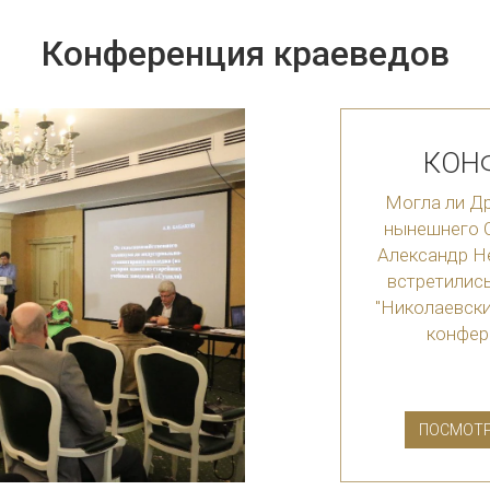
Конференция краеведов
КОН
Могла ли Др
нынешнего С
Александр Н
встретились
"Николаевски
конфер
ПОСМОТР