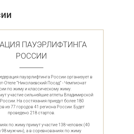
сии
АЦИЯ ПАУЭРЛИФТИНГА
РОССИИ
Федерация пауэрлифтинга России организует в
рт-Отеле "Николаевский Посад" - Чемпионат
сии по жиму и классическому жиму.
имут участие сильнейшие атлеты Владимирской
 России. На состязания приедут более 180
в из 77 городов 41 региона России. Будет
проведено 218 стартов.
иях по жиму примут участие 138 человек (40
 98 мужчин), а в соревнованиях по жиму