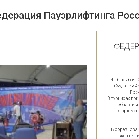
дерация Пауэрлифтинга Рос
ФЕДЕР
14-16 ноября 
Суздале в А
Рос
В турнирах пр
области и
спортсмено
В соревнован
женщин и