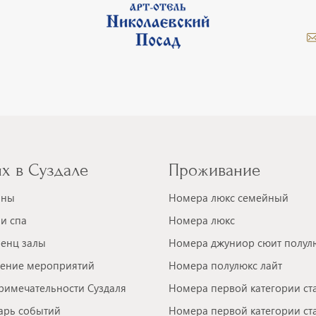
х в Суздале
Проживание
аны
Номера люкс семейный
и спа
Номера люкс
енц залы
Номера джуниор сюит полул
ение мероприятий
Номера полулюкс лайт
римечательности Суздаля
Номера первой категории ст
арь событий
Номера первой категории ст