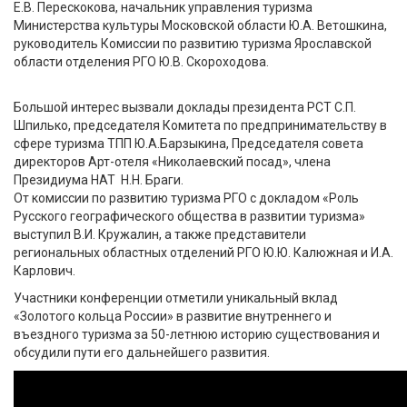
Е.В. Перескокова, начальник управления туризма
Министерства культуры Московской области Ю.А. Ветошкина,
руководитель Комиссии по развитию туризма Ярославской
области отделения РГО Ю.В. Скороходова.
Большой интерес вызвали доклады президента РСТ С.П.
Шпилько, председателя Комитета по предпринимательству в
сфере туризма ТПП Ю.А.Барзыкина, Председателя совета
директоров Арт-отеля «Николаевский посад», члена
Президиума НАТ Н.Н. Браги.
От комиссии по развитию туризма РГО с докладом «Роль
Русского географического общества в развитии туризма»
выступил В.И. Кружалин, а также представители
региональных областных отделений РГО Ю.Ю. Калюжная и И.А.
Карлович.
Участники конференции отметили уникальный вклад
«Золотого кольца России» в развитие внутреннего и
въездного туризма за 50-летнюю историю существования и
обсудили пути его дальнейшего развития.