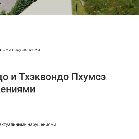
альными нарушениями
до и Тхэквондо Пхумсэ
шениями
ллектуальными нарушениями.