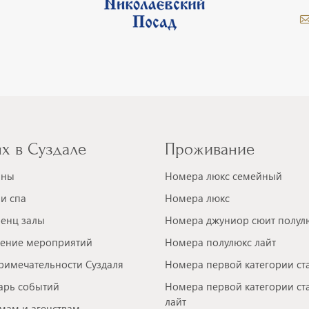
х в Суздале
Проживание
аны
Номера люкс семейный
и спа
Номера люкс
енц залы
Номера джуниор сюит полул
ение мероприятий
Номера полулюкс лайт
римечательности Суздаля
Номера первой категории ст
арь событий
Номера первой категории ст
лайт
мам и агенствам