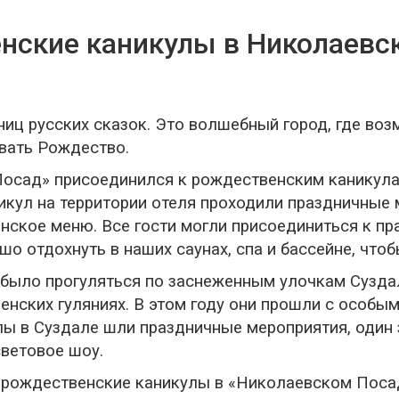
нские каникулы в Николаевс
иц русских сказок. Это волшебный город, где во
овать Рождество.
 Посад» присоединился к рождественским каникула
икул на территории отеля проходили праздничные м
нское меню. Все гости могли присоединиться к пр
о отдохнуть в наших саунах, спа и бассейне, чтоб
было прогуляться по заснеженным улочкам Суздаля
енских гуляниях. В этом году они прошли с особы
ы в Суздале шли праздничные мероприятия, один 
ветовое шоу.
 рождественские каникулы в «Николаевском Посад