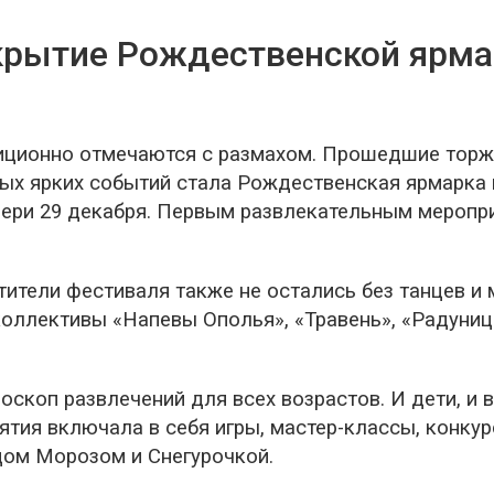
крытие Рождественской ярма
иционно отмечаются с размахом. Прошедшие торже
мых ярких событий стала Рождественская ярмарка 
двери 29 декабря. Первым развлекательным меропр
ители фестиваля также не остались без танцев и 
коллективы «Напевы Ополья», «Травень», «Радуница
скоп развлечений для всех возрастов. И дети, и 
тия включала в себя игры, мастер-классы, конкур
дом Морозом и Снегурочкой.