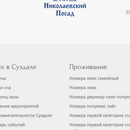
х в Суздале
Проживание
аны
Номера люкс семейный
и спа
Номера люкс
енц залы
Номера джуниор сюит полул
ение мероприятий
Номера полулюкс лайт
римечательности Суздаля
Номера первой категории ст
арь событий
Номера первой категории ст