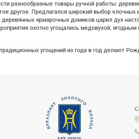
сти разнообразные товары ручной работы: деревян
гое другое. Предлагался широкий выбор елочных и
х деревянных ярмарочных домиков царил дух наст
ероприятия охотно угощались медовухой, ягодным 
 традиционных угощений из года в год делают Ро
С