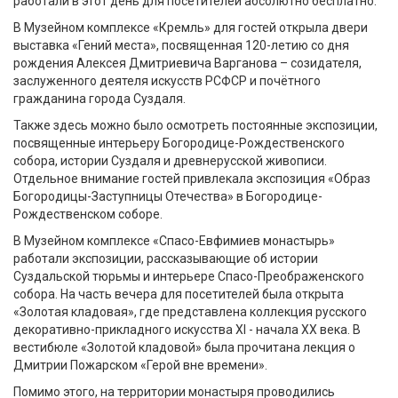
работали в этот день для посетителей абсолютно бесплатно.
В Музейном комплексе «Кремль» для гостей открыла двери
выставка «Гений места», посвященная 120-летию со дня
рождения Алексея Дмитриевича Варганова – созидателя,
заслуженного деятеля искусств РСФСР и почётного
гражданина города Суздаля.
Также здесь можно было осмотреть постоянные экспозиции,
посвященные интерьеру Богородице-Рождественского
собора, истории Суздаля и древнерусской живописи.
Отдельное внимание гостей привлекала экспозиция «Образ
Богородицы-Заступницы Отечества» в Богородице-
Рождественском соборе.
В Музейном комплексе «Спасо-Евфимиев монастырь»
работали экспозиции, рассказывающие об истории
Суздальской тюрьмы и интерьере Спасо-Преображенского
собора. На часть вечера для посетителей была открыта
«Золотая кладовая», где представлена коллекция русского
декоративно-прикладного искусства XI - начала XX века. В
вестибюле «Золотой кладовой» была прочитана лекция о
Дмитрии Пожарском «Герой вне времени».
Помимо этого, на территории монастыря проводились