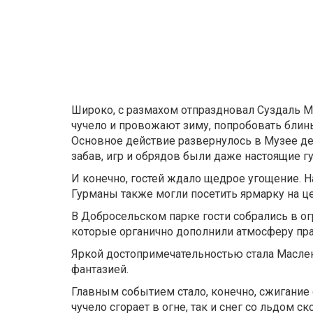
Широко, с размахом отпраздновал Суздаль Ма
чучело и провожают зиму, попробовать блины
Основное действие развернулось в Музее дер
забав, игр и обрядов были даже настоящие гу
И конечно, гостей ждало щедрое угощение. 
Гурманы также могли посетить ярмарку на ц
В Добросельском парке гости собрались в 
которые органично дополнили атмосферу пра
Яркой достопримечательностью стала Маслен
фантазией.
Главным событием стало, конечно, сжигание 
чучело сгорает в огне, так и снег со льдом ск