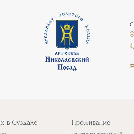
С
х в Суздале
Проживание
аны
Номера люкс семейный