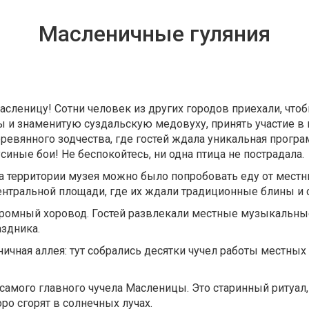
Масленичные гуляния
сленицу! Сотни человек из других городов приехали, что
 и знаменитую суздальскую медовуху, принять участие в 
евянного зодчества, где гостей ждала уникальная програ
синые бои! Не беспокойтесь, ни одна птица не пострадала.
На территории музея можно было попробовать еду от мест
ентральной площади, где их ждали традиционные блины и
огромный хоровод. Гостей развлекали местные музыкальны
здника.
ичная аллея: тут собрались десятки чучел работы местны
самого главного чучела Масленицы. Это старинный ритуал
оро сгорят в солнечных лучах.