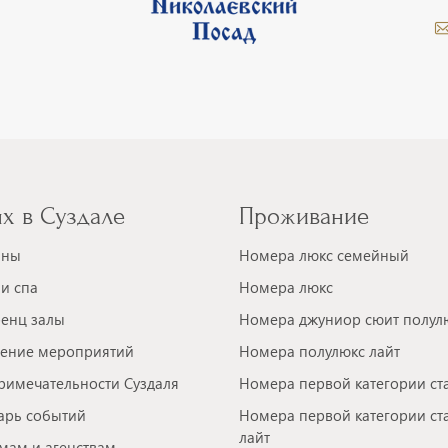
х в Суздале
Проживание
аны
Номера люкс семейный
и спа
Номера люкс
енц залы
Номера джуниор сюит полул
ение мероприятий
Номера полулюкс лайт
римечательности Суздаля
Номера первой категории ст
арь событий
Номера первой категории ст
лайт
мам и агенствам