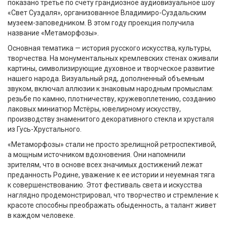
показано третье по счету грандиозное аудиовизуальное шоу
«Свет Суздаля», организованное Владимиро-Суздальским
музеем-заповедником. В этом году проекция получила
название «Метаморфозы».
Основная тематика — история русского искусства, культуры,
творчества. На монументальных кремлевских стенах оживали
картины, символизирующие духовное и творческое развитие
нашего народа. Визуальный ряд, дополненный объемным
звуком, включал аллюзии к знаковым народным промыслам:
резьбе по камню, плотничеству, кружевоплетению, созданию
лаковых миниатюр Мстёры, ювелирному искусству,
производству знаменитого декоративного стекла и хрусталя
из Гусь-Хрустального.
«Метаморфозы» стали не просто зрелищной ретроспективой,
а мощным источником вдохновения. Они напомнили
зрителям, что в основе всех значимых достижений лежат
преданность Родине, уважение к ее истории и неуемная тяга
к совершенствованию. Этот фестиваль света и искусства
наглядно продемонстрировал, что творчество и стремление к
красоте способны преображать обыденность, а талант живет
в каждом человеке.