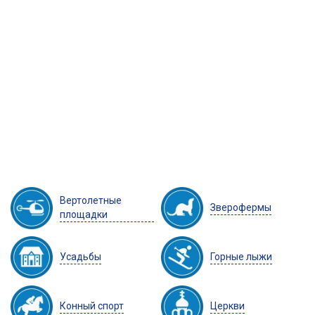
Вертолетные
Зверофермы
площадки
Усадьбы
Горные лыжи
Конный спорт
Церкви