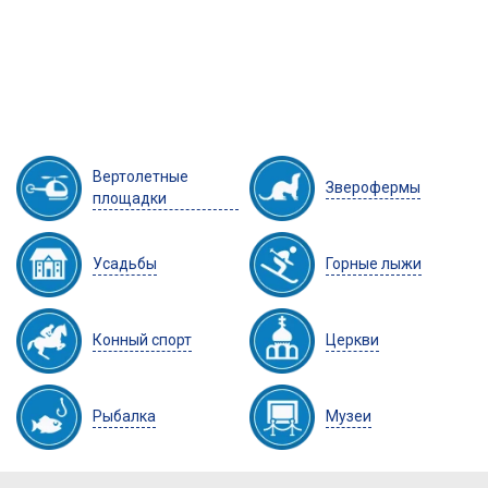
Вертолетные
Зверофермы
площадки
Усадьбы
Горные лыжи
Конный спорт
Церкви
Рыбалка
Музеи