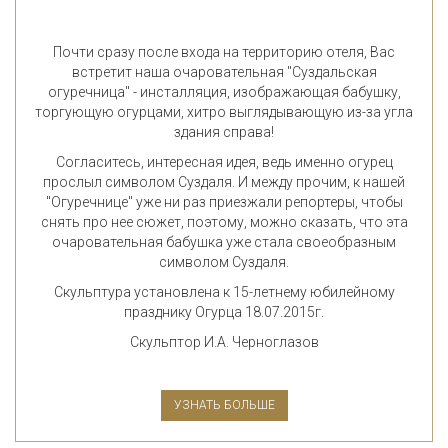
Почти сразу после входа на территорию отеля, Вас
встретит наша очаровательная "Суздальская
огуречница" - инсталляция, изображающая бабушку,
торгующую огурцами, хитро выглядывающую из-за угла
здания справа!
Согласитесь, интересная идея, ведь именно огурец
прослыл символом Суздаля. И между прочим, к нашей
"Огуречнице" уже ни раз приезжали репортеры, чтобы
снять про нее сюжет, поэтому, можно сказать, что эта
очаровательная бабушка уже стала своеобразным
символом Суздаля.
Скульптура установлена к 15-летнему юбилейному
празднику Огурца 18.07.2015г.
Скульптор И.А. Черноглазов
УЗНАТЬ БОЛЬШЕ